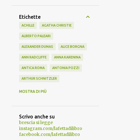
Etichette
ACHILLE
AGATHA CHRISTIE
ALBERTO PALEARI
ALEXANDER DUMAS
ALICE BORGNA
ANN RADCLIFFE
ANNA KARENINA
ANTICA ROMA
ANTONIA POZZI
ARTHUR SCHNITZLER
AUGGIE WREN
BATH
BEL AMI
MOSTRA DI PIÙ
BIBLIOTERAPIA
BUZZATI
CHARLES DARWIN
CLARA SIMON
Scrivo anche su
CLASSICI IMPERDIBILI
CONAN DOYLE
brescia si legge
instagram.com/lafettadilibro
CRESO
DANTE
DAVE EGGERS
facebook.com/lafettadilibro