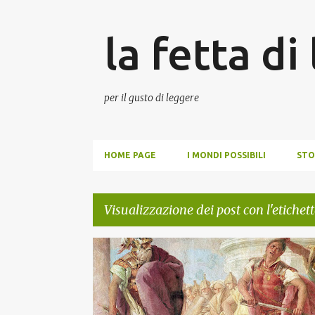
la fetta di
per il gusto di leggere
HOME PAGE
I MONDI POSSIBILI
STO
Visualizzazione dei post con l'etichet
P
ACHILLE
DISSING
ETTORE
STEFANO BENNI
o
s