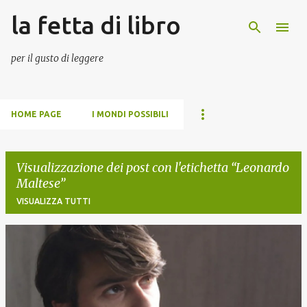
la fetta di libro
Passa ai contenuti principali
per il gusto di leggere
HOME PAGE
I MONDI POSSIBILI
Visualizzazione dei post con l'etichetta
Leonardo
Maltese
VISUALIZZA TUTTI
P
o
s
t