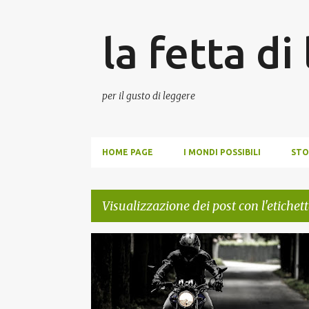
la fetta di
per il gusto di leggere
HOME PAGE
I MONDI POSSIBILI
STO
Visualizzazione dei post con l'etichet
P
ROMANO GRECO
o
s