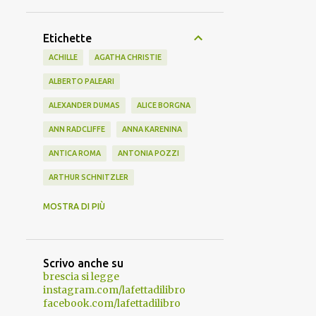
Etichette
ACHILLE
AGATHA CHRISTIE
ALBERTO PALEARI
ALEXANDER DUMAS
ALICE BORGNA
ANN RADCLIFFE
ANNA KARENINA
ANTICA ROMA
ANTONIA POZZI
ARTHUR SCHNITZLER
AUGGIE WREN
BATH
BEL AMI
MOSTRA DI PIÙ
BIBLIOTERAPIA
BUZZATI
CHARLES DARWIN
CLARA SIMON
Scrivo anche su
CLASSICI IMPERDIBILI
CONAN DOYLE
brescia si legge
instagram.com/lafettadilibro
CRESO
DANTE
DAVE EGGERS
facebook.com/lafettadilibro