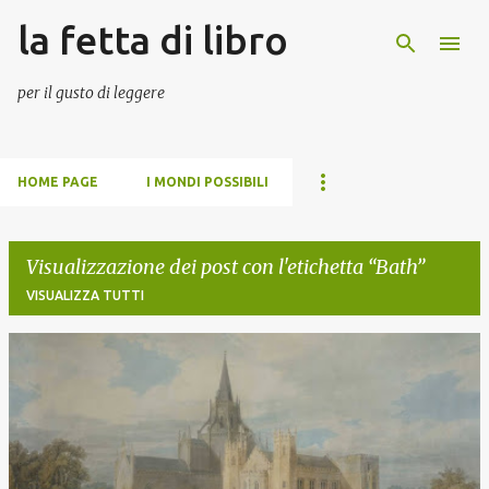
la fetta di libro
Passa ai contenuti principali
per il gusto di leggere
HOME PAGE
I MONDI POSSIBILI
Visualizzazione dei post con l'etichetta
Bath
VISUALIZZA TUTTI
P
o
s
t