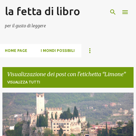
la fetta di libro
Passa ai contenuti principali
per il gusto di leggere
HOME PAGE
I MONDI POSSIBILI
Visualizzazione dei post con l'etichetta
Limone
VISUALIZZA TUTTI
P
o
s
t