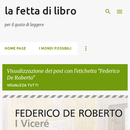
la fetta di libro
Passa ai contenuti principali
per il gusto di leggere
HOME PAGE
I MONDI POSSIBILI
Visualizzazione dei post con l'etichetta
Federico
De Roberto
VISUALIZZA TUTTI
P
o
s
t