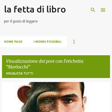
la fetta di libro
Passa ai contenuti principali
per il gusto di leggere
HOME PAGE
I MONDI POSSIBILI
Visualizzazione dei post con l'etichetta
Morlocchi
VISUALIZZA TUTTI
P
o
s
t