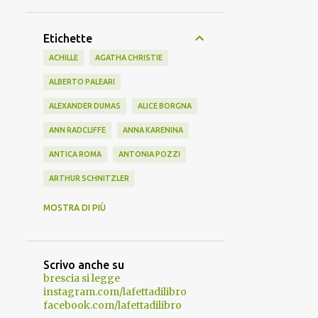
Etichette
ACHILLE
AGATHA CHRISTIE
ALBERTO PALEARI
ALEXANDER DUMAS
ALICE BORGNA
ANN RADCLIFFE
ANNA KARENINA
ANTICA ROMA
ANTONIA POZZI
ARTHUR SCHNITZLER
AUGGIE WREN
BATH
BEL AMI
MOSTRA DI PIÙ
BIBLIOTERAPIA
BUZZATI
CHARLES DARWIN
CLARA SIMON
Scrivo anche su
CLASSICI IMPERDIBILI
CONAN DOYLE
brescia si legge
instagram.com/lafettadilibro
CRESO
DANTE
DAVE EGGERS
facebook.com/lafettadilibro