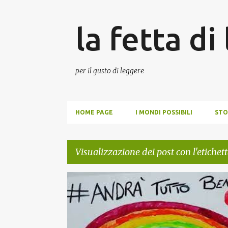
la fetta di
per il gusto di leggere
HOME PAGE
I MONDI POSSIBILI
STO
Visualizzazione dei post con l'etichet
P
AGATHA CHRISTIE
ANNA KARENINA
BUZZATI
o
s