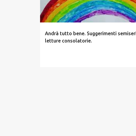
t
Andrà tutto bene. Suggerimenti semiseri
letture consolatorie.