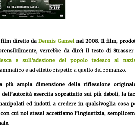
 film diretto da
Dennis Gansel
nel 2008
.
Il film, prodo
ensibilmente, verrebbe da dire) il testo di Strasser
edesca e sull’adesione del popolo tedesco al naz
drammatico e ad effetto rispetto a quello del romanzo.
la più ampia dimensione della riflessione originale
dell’autorità esercita soprattutto sui più deboli, la fac
anipolati ed indotti a credere in qualsivoglia cosa p
à con cui noi stessi accettiamo l’ingiustizia, semplice
ale.