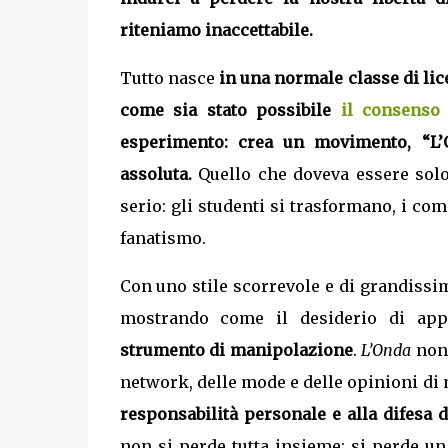
riteniamo inaccettabile.
Tutto nasce
in una normale classe di lic
come sia stato possibile
il consenso
esperimento: crea un movimento, “L’O
assoluta.
Quello che doveva essere solo
serio: gli studenti si trasformano, i co
fanatismo.
Con uno stile scorrevole e di grandissim
mostrando come il desiderio di app
strumento di manipolazione
.
L’Onda
non 
network, delle mode e delle opinioni di
responsabilità personale e alla difesa 
non si perde tutta insieme: si perde un