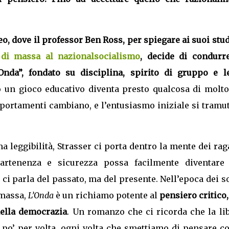
eo, dove il professor Ben Ross, per spiegare ai suoi stu
 di massa al nazionalsocialismo
, decide di condurr
nda”, fondato su disciplina, spirito di gruppo e le
 un gioco educativo diventa presto qualcosa di molto
mportamenti cambiano, e l’entusiasmo iniziale si tramu
a leggibilità, Strasser ci porta dentro la mente dei rag
artenenza e sicurezza possa facilmente diventar
ci parla del passato, ma del presente. Nell’epoca dei s
 massa,
L’Onda
è un richiamo potente al
pensiero critico,
della democrazia
. Un romanzo che ci ricorda che la li
 po’ per volta, ogni volta che smettiamo di pensare c