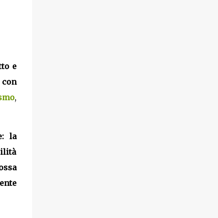
tto e
 con
ismo
,
: la
ilità
ossa
mente