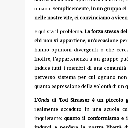
umano. S
emplicemente, in un gruppo ci s
nelle nostre vite, ci convinciamo a vicen
E qui sta il problema.
La forza stessa de
chi non vi appartiene, un’occasione pe
hanno opinioni divergenti o che cerc
Inoltre, l’appartenenza a un gruppo pu
induce tutti i membri di una comunità 
perverso sistema per cui ognuno non av
quanto espressione della volontà di un qu
L’
Onda
di Tod Strasser è un piccolo g
realmente accaduto in una scuola ca
inquietante:
quanto il conformismo e il
indurci a perdere la nostra libertà 