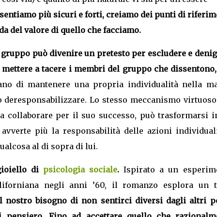
entiamo più sicuri e forti, creiamo dei punti di riferi
da del valore di quello che facciamo.
l gruppo può divenire un pretesto per escludere e deni
r mettere a tacere i membri del gruppo che dissentono,
ano di mantenere una propria individualità nella ma
ò deresponsabilizzare. Lo stesso meccanismo virtuoso
a collaborare per il suo successo, può trasformarsi i
verte più la responsabilità delle azioni individuali
alcosa al di sopra di lui.
ioiello di
psicologia sociale
.
Ispirato a un esperim
liforniana negli anni ’60, il romanzo esplora un 
 nostro bisogno di non sentirci diversi dagli altri p
di pensiero. Fino ad accettare quello che razionalm