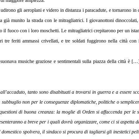
e di maggiore ampiezza.
 udirono gli aeroplani e videro in distanza i paracadute, e tornarono in c
 già munito la strada con le mitragliatrici. I giovanottoni dinoccolati
no il fuoco con i loro moschetti. Le mitragliatrici crepitarono per un istan
i tre feriti ammassi crivellati, e tre soldati fuggirono nella città con 
e suonava musiche graziose e sentimentali sulla piazza della città è […
all’accaduto, tanto sono disabituati a trovarsi in guerra e a essere scon
in subbuglio non per le conseguenze diplomatiche, politiche o semplic
 questioni di buona creanza: la moglie di Orden si affaccenda per le 
esenteranno a breve per i quali dovrà organizzare, come ci si aspetta 
mestico spolvera, il sindaco si procura di tagliarsi gli inestetici peli