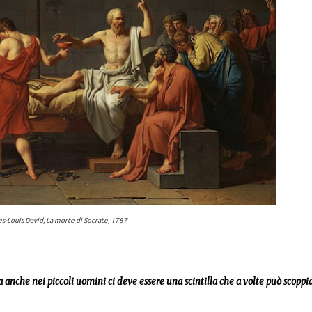
s-Louis David,
La morte di Socrate
, 1787
 anche nei piccoli uomini ci deve essere una scintilla che a volte può scoppia