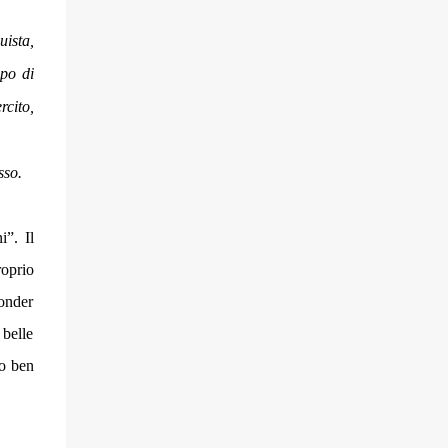
l'affetto? Cosa rovina l'amicizia? Cicerone,
nel suo dialogo Sull’amicizia ( De Amicitia ),
uista,
prova a rispondere a queste domande, a
ipo di
partire da una profonda convinzione :
l'amicizia è simile, per tanti motivi,
rcito,
all'amore, con cui condivide del resto
l’origine stessa della parola ( “entrambi
traggono il loro nome da amare”).
sso.
Diciamolo subito, l’opera di Cicerone non è
un’antologia di frasi ad effetto quali si
i”. Il
possono trovare nei romantici cioccolatini di
una notissima marca ita...
oprio
Tonder
 belle
to ben