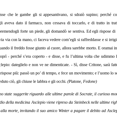
sse che le gambe gli si appesantivano, si sdraiò supino; perché cos
i aveva dato il farmaco, non cessava di toccarlo, e di tratto in trat
premendogli forte un piede, gli domandò se sentiva. Ed egli rispose di
ia via con la mano, ci faceva vedere com’egli si raffreddasse e si irrigi
quando il freddo fosse giunto al cuore, allora sarebbe morto. E oramai i
scoprì - perché s’era coperto - e disse, e fu l’ultima volta che udimmo 
lepio: dateglielo e non ve ne dimenticate. - Sì, disse Critone, sarà fat
 rispose più: passò un po’ di tempo, e fece un movimento; e l’uomo lo s
eduto ciò, gli chiuse le labbra e gli occhi.
(
Platone
, Fedone)
no state suggerite riguardo alle ultime parole di Socrate, il curioso mo
l dio della medicina Asclepio viene ripreso da Steinbeck nelle ultime rig
lla morte, invitando il suo amico Winter a pagare il debito ad Asclep