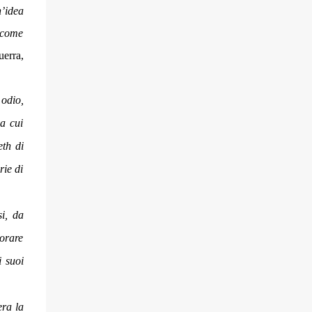
n’idea
 come
uerra,
 odio,
 a cui
th di
rie di
si, da
vorare
i suoi
era la