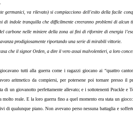
.
 germanici, va rilevato) si compiacciono dell’esito della facile conq
i di indole tranquilla che difficilmente creeranno problemi di alcun t
del carbone nelle miniere della zona ai fini di rifornire di energia l’ese
avanza prodigiosamente riportando una serie di mirabili vittorie.
casa che il signor Orden, a dire il vero assai malvolentieri, a loro conce
iocavano tutti alla guerra come i ragazzi giocano ai “quattro canton
oro aritmetico da compiersi, per potersene poi tornare presso il pr
tta di un giovanotto perfettamente allevato; e i sottotenenti Prackle e 
a molto reale. E la loro guerra fino a quel momento era stata un gioco:
 privi di qualunque piano. Non avevano perso nessuna battaglia e soffer