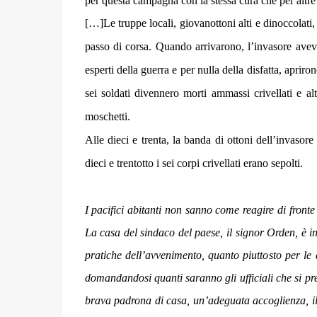
per questa campagna con la stessa cura che per altr
[…]Le truppe locali, giovanottoni alti e dinoccolati,
passo di corsa. Quando arrivarono, l’invasore aveva
esperti della guerra e per nulla della disfatta, apriro
sei soldati divennero morti ammassi crivellati e altr
moschetti.
Alle dieci e trenta, la banda di ottoni dell’invasor
dieci e trentotto i sei corpi crivellati erano sepolti.
I pacifici abitanti non sanno come reagire di fronte 
La casa del sindaco del paese, il signor Orden, è 
pratiche dell’avvenimento, quanto piuttosto per le
domandandosi quanti saranno gli ufficiali che si pr
brava padrona di casa, un’adeguata accoglienza, il do