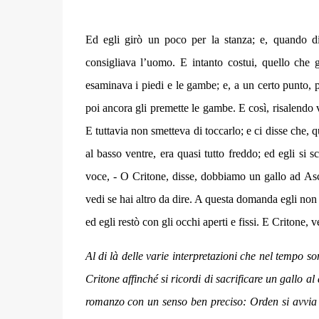
Ed egli girò un poco per la stanza; e, quando di
consigliava l’uomo. E intanto costui, quello che gl
esaminava i piedi e le gambe; e, a un certo punto, 
poi ancora gli premette le gambe. E così, risalendo v
E tuttavia non smetteva di toccarlo; e ci disse che, 
al basso ventre, era quasi tutto freddo; ed egli si 
voce, - O Critone, disse, dobbiamo un gallo ad
Asc
vedi se hai altro da dire. A questa domanda egli non
ed egli restò con gli occhi aperti e fissi. E Critone, v
Al di là delle varie interpretazioni che nel tempo so
Critone affinché si ricordi di sacrificare un gallo a
romanzo con un senso ben preciso: Orden si avvia a