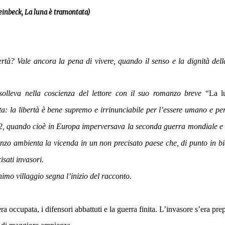
teinbeck
, La luna è tramontata)
tà? Vale ancora la pena di vivere, quando il senso e la dignità dell
 solleva nella coscienza del lettore con il suo romanzo breve
“La l
ta: la libertà è bene supremo e irrinunciabile per l’essere umano e pe
942, quando cioè in Europa imperversava la seconda guerra mondiale e 
omanzo ambienta la vicenda in un non precisato paese che, di punto in b
isati invasori.
nimo villaggio segna l’inizio del racconto.
era occupata, i difensori abbattuti e la guerra finita. L’invasore s’era pre