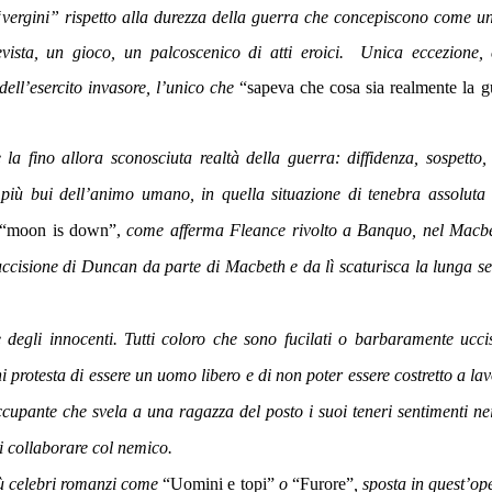
vergini” rispetto alla durezza della guerra che concepiscono come u
evista, un gioco, un palcoscenico di atti eroici. Unica eccezione,
 dell’esercito invasore, l’unico che
“sapeva che cosa sia realmente la g
a fino allora sconosciuta realtà della guerra: diffidenza, sospetto,
i più bui dell’animo umano, in quella situazione di tenebra assoluta
“moon is down”,
come afferma Fleance rivolto a Banquo, nel Macbe
cisione di Duncan da parte di Macbeth e da lì scaturisca la lunga se
e degli innocenti. Tutti coloro che sono fucilati o barbaramente ucci
i protesta di essere un uomo libero e di non poter essere costretto a la
occupante che svela a una ragazza del posto i suoi teneri sentimenti ne
di collaborare col nemico.
più celebri romanzi come
“Uomini e topi”
o
“Furore”
, sposta in quest’op