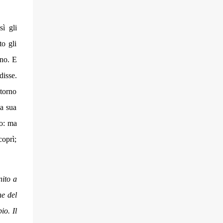
ì gli
to gli
 no. E
disse.
ntorno
la sua
to: ma
coprì;
nito a
he del
io. Il