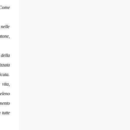
. Come
 nelle
tone,
 della
izzata
icuta.
 vita,
veleno
mento
 tutte