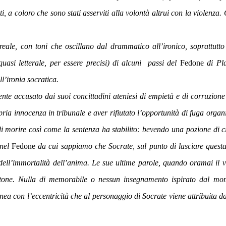
nti, a coloro che sono stati asserviti alla volontà altrui con la violenza
.
eale, con toni che oscillano dal drammatico all’ironico, soprattutto
quasi letterale, per essere precisi) di alcuni passi del
Fedone
di Pla
l’ironia socratica.
nte accusato dai suoi concittadini ateniesi di empietà e di corruzione
ria innocenza in tribunale e aver rifiutato l’opportunità di fuga organ
i morire così come la sentenza ha stabilito: bevendo una pozione di c
 nel
Fedone
da cui sappiamo che Socrate, sul punto di lasciare questa
 dell’immortalità dell’anima. Le sue ultime parole, quando oramai il 
Critone. Nulla di memorabile o nessun insegnamento ispirato dal mo
nea con l’eccentricità che al personaggio di Socrate viene attribuita da