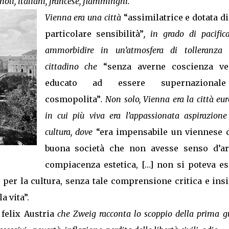
noli, italiani, francese, fiamminghi.
Vienna era una città
“assimilatrice e dotata d
particolare sensibilità”
, in grado di pacific
ammorbidire in un’atmosfera di tolleranza 
cittadino che
“senza averne coscienza ve
educato ad essere supernazional
cosmopolita”
. Non solo, Vienna era la città eu
in cui più viva era l’appassionata aspirazione
cultura, dove
“era impensabile un viennese d
buona società che non avesse senso d’ar
compiacenza estetica, […] non si poteva es
 per la cultura, senza tale comprensione critica e ins
a vita”.
a
felix Austria
che Zweig racconta lo scoppio della prima g