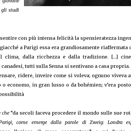
l giovane
 gli studi
sentire con più intensa felicità la spensieratezza inge
 giacché a Parigi essa era grandiosamente riaffermata 
l clima, dalla ricchezza e dalla tradizione. […] cine
e canadesi, tutti sulla Senna si sentivano a casa propria
pensare, ridere, inveire come si voleva; ognuno viveva 
o o economo, in gran lusso o da bohémien; v’era posto
possibilità
e che
“da secoli faceva procedere il mondo sulle sue rot
a Parigi, come emerge dalla parole di Zweig: Londra es