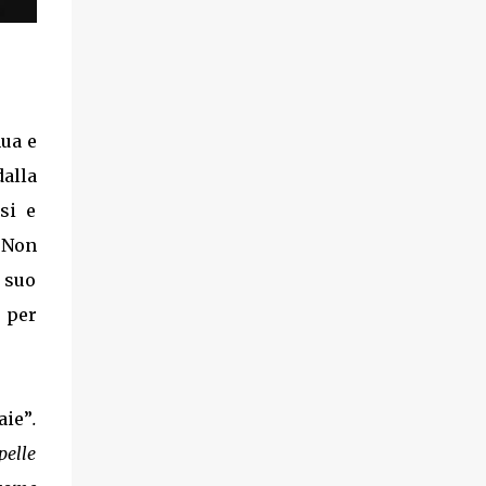
l'affetto? Cosa rovina l'amicizia? Cicerone,
nel suo dialogo Sull’amicizia ( De Amicitia ),
prova a rispondere a queste domande, a
partire da una profonda convinzione :
l'amicizia è simile, per tanti motivi,
all'amore, con cui condivide del resto
nua e
l’origine stessa della parola ( “entrambi
dalla
traggono il loro nome da amare”).
si e
Diciamolo subito, l’opera di Cicerone non è
un’antologia di frasi ad effetto quali si
. Non
possono trovare nei romantici cioccolatini di
a suo
una notissima marca ita...
 per
aie”
.
pelle