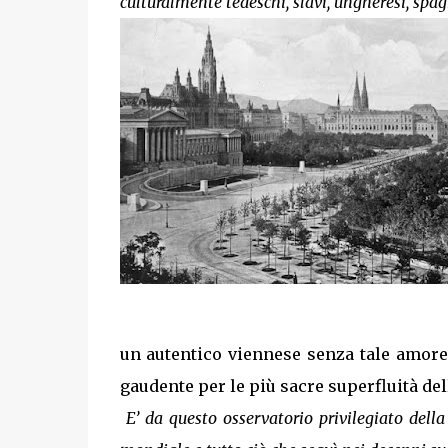
culturalmente tedeschi, slavi, ungheresi, spag
un autentico viennese senza tale amore
gaudente per le più sacre superfluità dell
E’ da questo osservatorio privilegiato dell