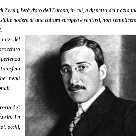
 di Zweig, l’età d’oro dell’Europa, in cui, a dispetto dei naziona
sibile godere di una cultura europea e sentirsi, non semplice
.
 inizi del
rricchito
sperienza
tmosfera
che negli
onali.
rena del
Zweig. La
oi, occhi,