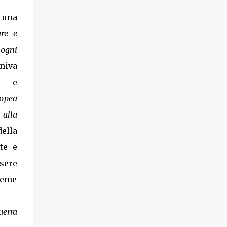
i una
are e
ogni
niva
e e
ropea
 alla
ella
te e
sere
ieme
uerra