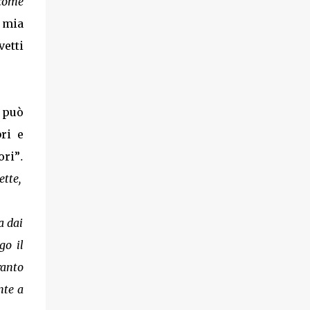
come
 mia
vetti
 può
ri e
ori”
.
ette,
a dai
go il
ranto
nte a