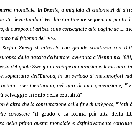
erra mondiale. In Brasile, a migliaia di chilometri di dist
che sta devastando il Vecchio Continente segnerà un punto d
co, di europeo, di artista sono consegnate alle pagine de
Il m
venuto nel febbraio del 1942.
ta Stefan Zweig si intreccia con grande scioltezza con l’at
europea dalla nascita dell’autore, avvenuta a Vienna nel 1881,
ezza del quale Zweig interrompe la narrazione. Il racconto m
a e, soprattutto dell'Europa, in un periodo di metamorfosi radi
i uomini sperimentarono, nel giro di una generazione,
“la
ù selvaggio trionfo della brutalità”.
non è altro che la constatazione della fine di un’epoca,
“l’età 
bile conoscere “
il grado e la forma più alta della lib
nza della prima guerra mondiale e definitivamente conclus