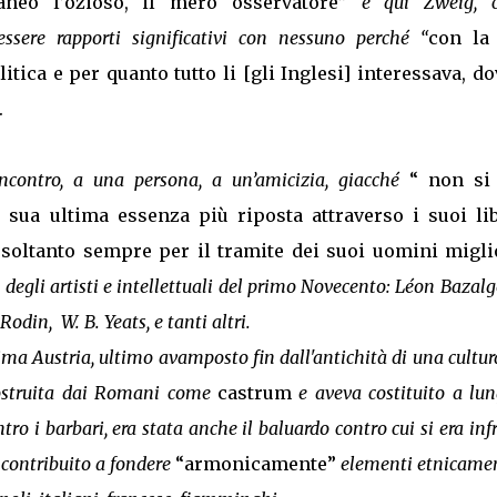
neo l’ozioso, il mero osservatore”
e qui Zweig, 
sere rapporti significativi con nessuno perché “
con la
litica e per quanto tutto li [gli Inglesi] interessava, do
.
ncontro, a una persona, a un’amicizia, giacché
“ non si
sua ultima essenza più riposta attraverso i suoi lib
 soltanto sempre per il tramite dei suoi uomini migli
egli artisti e intellettuali del primo Novecento: Léon Bazalg
din, W. B. Yeats, e tanti altri.
sima Austria, ultimo avamposto fin dall'antichità di una cultur
 costruita dai Romani come
castrum
e aveva costituito a lun
o i barbari, era stata anche il baluardo contro cui si era inf
 contribuito a fondere
“armonicamente”
elementi etnicame