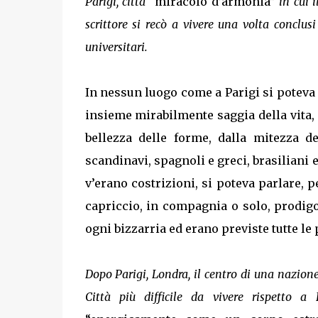
Parigi, città
“miracolo d’armonia”
in cui i
scrittore si recò a vivere una volta conclusi
universitari.
In nessun luogo come a Parigi si poteva 
insieme mirabilmente saggia della vita,
bellezza delle forme, dalla mitezza de
scandinavi, spagnoli e greci, brasiliani 
v’erano costrizioni, si poteva parlare, 
capriccio, in compagnia o solo, prodig
ogni bizzarria ed erano previste tutte le 
Dopo Parigi, Londra, il centro di una nazion
Città più difficile da vivere rispetto 